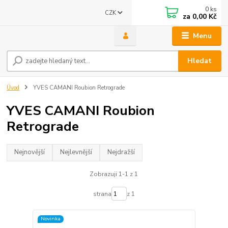
0
ks
CZK
za
0,00 Kč
Menu
Hledat
Úvod
YVES CAMANI Roubion Retrograde
YVES CAMANI Roubion
Retrograde
Nejnovější
Nejlevnější
Nejdražší
Zobrazuji 1-1 z 1
strana
z 1
Novinka