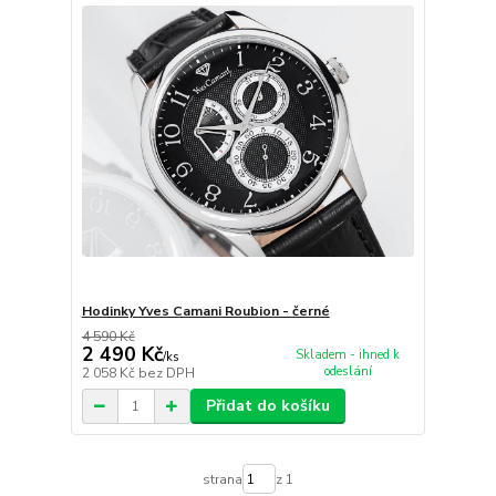
Hodinky Yves Camani Roubion - černé
4 590 Kč
2 490 Kč
Skladem - ihned k
/
ks
odeslání
2 058 Kč
bez DPH
Přidat do košíku
strana
z 1