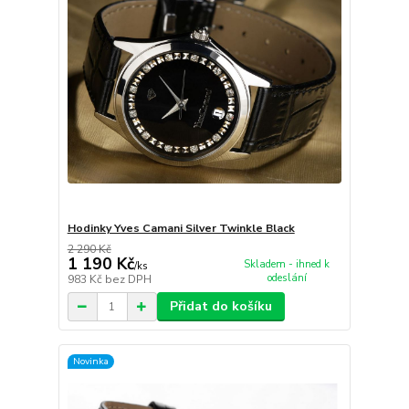
Hodinky Yves Camani Silver Twinkle Black
2 290 Kč
1 190 Kč
Skladem - ihned k
/
ks
odeslání
983 Kč
bez DPH
Přidat do košíku
Novinka