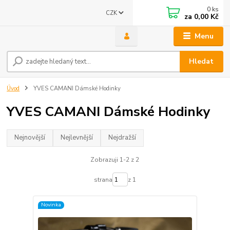
0
ks
CZK
za
0,00 Kč
Menu
Hledat
Úvod
YVES CAMANI Dámské Hodinky
YVES CAMANI Dámské Hodinky
Nejnovější
Nejlevnější
Nejdražší
Zobrazuji 1-2 z 2
strana
z 1
Novinka