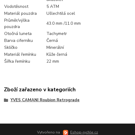
Vodotěsnost
5 ATM
Materiál pouzdra
Ušlechtilá ocel
Průměr/výška
43.0 mm /11.0 mm
pouzdra
Otočná luneta
Tachymetr
Barva ciferníku
Černá
Sklíčko
Minerální
Materiál řemínku
Kůže černá
Šířka řemínku
22 mm
Zboží zařazeno v kategoriích
YVES CAMANI Roubion Retrograde
Vytvořeno na
Eshop-rychle.cz