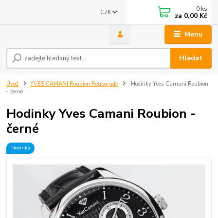
0
ks
CZK
za
0,00 Kč
Menu
Hledat
Úvod
YVES CAMANI Roubion Retrograde
Hodinky Yves Camani Roubion
- černé
Hodinky Yves Camani Roubion -
černé
Novinka