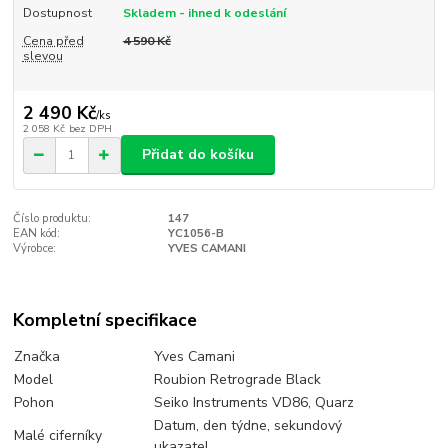
Dostupnost
Skladem - ihned k odeslání
Cena před
4 590 Kč
slevou
2 490 Kč
/
ks
2 058 Kč
bez DPH
Přidat do košíku
Číslo produktu:
147
EAN kód:
YC1056-B
Výrobce:
YVES CAMANI
Kompletní specifikace
Značka
Yves Camani
Model
Roubion Retrograde Black
Pohon
Seiko Instruments VD86, Quarz
Datum, den týdne, sekundový
Malé ciferníky
ukazatel