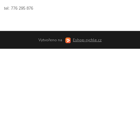
tel:
776 295 876
Vytvořeno na
Eshop-rychle.cz