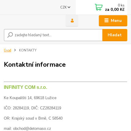
0
ks
CZK
za
0,00 Kč
Menu
Hledat
Úvod
KONTAKTY
Kontaktní informace
INFINITY COM s.r.o.
Ke Koupališti 14, 69618 Lužice
IČO: 28284119, DIČ: CZ28284119
OR: Krajský soud v Brně, C 58540
mail: obchod@detomaso.cz