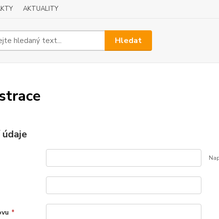
KTY
AKTUALITY
Hledat
strace
 údaje
Nap
ovu
*