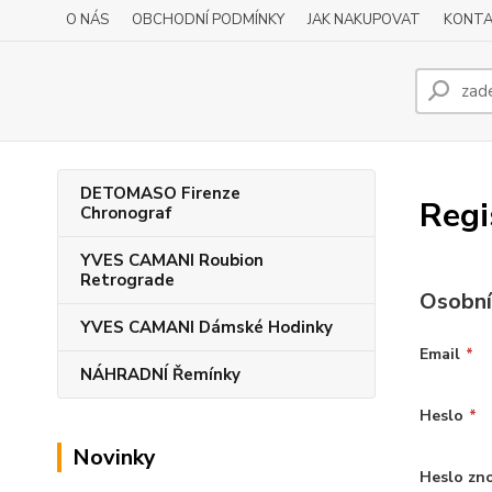
O NÁS
OBCHODNÍ PODMÍNKY
JAK NAKUPOVAT
KONTA
DETOMASO Firenze
Regi
Chronograf
YVES CAMANI Roubion
Retrograde
Osobní
YVES CAMANI Dámské Hodinky
Email
*
NÁHRADNÍ Řemínky
Heslo
*
Novinky
Heslo zn