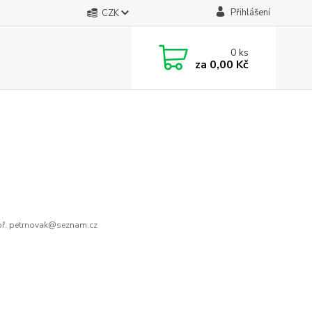
Přihlášení
CZK
0
ks
za
0,00 Kč
ř. petrnovak@seznam.cz