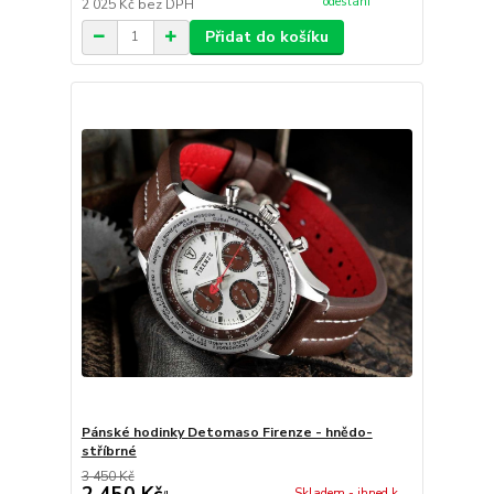
odeslání
2 025 Kč
bez DPH
Přidat do košíku
Pánské hodinky Detomaso Firenze - hnědo-
stříbrné
3 450 Kč
Skladem - ihned k