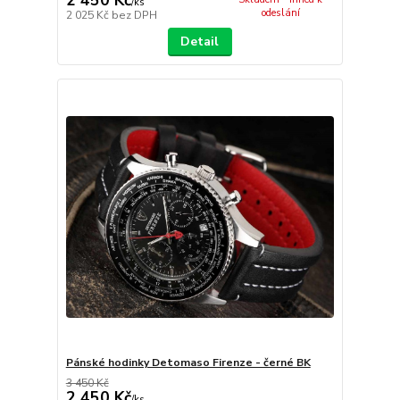
2 450 Kč
/
ks
odeslání
2 025 Kč
bez DPH
Detail
Pánské hodinky Detomaso Firenze - černé BK
3 450 Kč
2 450 Kč
/
ks