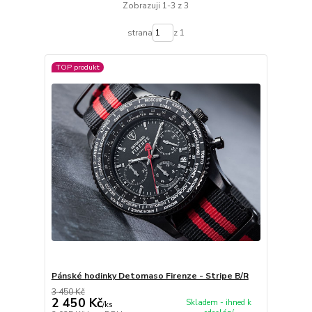
Zobrazuji 1-3 z 3
strana
z 1
TOP produkt
Pánské hodinky Detomaso Firenze - Stripe B/R
3 450 Kč
2 450 Kč
Skladem - ihned k
/
ks