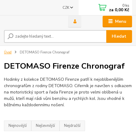
0
ks
CZK
za
0,00 Kč
Menu
Hledat
Úvod
DETOMASO Firenze Chronograf
DETOMASO Firenze Chronograf
Hodinky z kolekce DETOMASO Firenze patří k nejoblíbenějším
chronografům z rodiny DETOMASO. Ciferník je navržen s odkazem
na motoristický sport a řada Firenze je proto velmi oblíbená u
mužů, kteří mají rádi vůni benzínu a rychlých kol. Jsou vhodné k
běžnému každodennímu nošení.
Nejnovější
Nejlevnější
Nejdražší