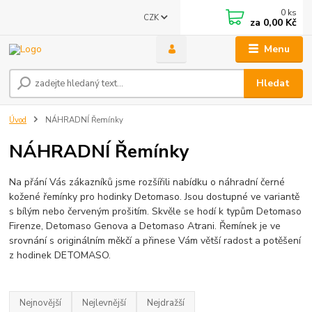
0
ks
CZK
za
0,00 Kč
Menu
Hledat
Úvod
NÁHRADNÍ Řemínky
NÁHRADNÍ Řemínky
Na přání Vás zákazníků jsme rozšířili nabídku o náhradní černé
kožené řemínky pro hodinky Detomaso. Jsou dostupné ve variantě
s bílým nebo červeným prošitím. Skvěle se hodí k typům Detomaso
Firenze, Detomaso Genova a Detomaso Atrani. Řemínek je ve
srovnání s originálním měkčí a přinese Vám větší radost a potěšení
z hodinek DETOMASO.
Nejnovější
Nejlevnější
Nejdražší