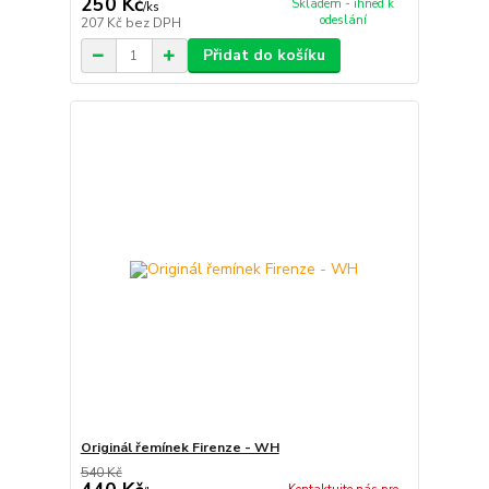
250 Kč
Skladem - ihned k
/
ks
odeslání
207 Kč
bez DPH
Přidat do košíku
Originál řemínek Firenze - WH
540 Kč