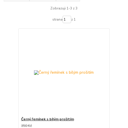
Zobrazuji 1-3 z 3
strana
z 1
Černý řemínek s bílým prošitím
350 Kč