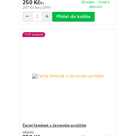
250 Kč
Skladem - ihned k
/
ks
odeslání
207 Kč
bez DPH
Přidat do košíku
TOP produkt
Černý řemínek s červeným prošitím
350 Kč