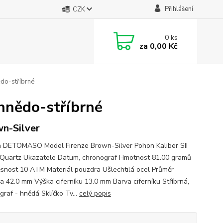
Přihlášení
CZK
0
ks
za
0,00 Kč
do-stříbrné
hnědo-stříbrné
n-Silver
 DETOMASO Model Firenze Brown-Silver Pohon Kaliber SII
Quartz Ukazatele Datum, chronograf Hmotnost 81.00 gramů
snost 10 ATM Materiál pouzdra Ušlechtilá ocel Průměr
a 42.0 mm Výška ciferníku 13.0 mm Barva ciferníku Stříbrná,
graf - hnědá Sklíčko Tv...
celý popis