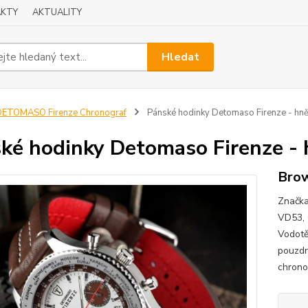
KTY
AKTUALITY
Hledat
DETOMASO Firenze Chronograf
Pánské hodinky Detomaso Firenze - hně
ké hodinky Detomaso Firenze - 
Brow
Značka
VD53, 
Vodotě
pouzdr
chrono