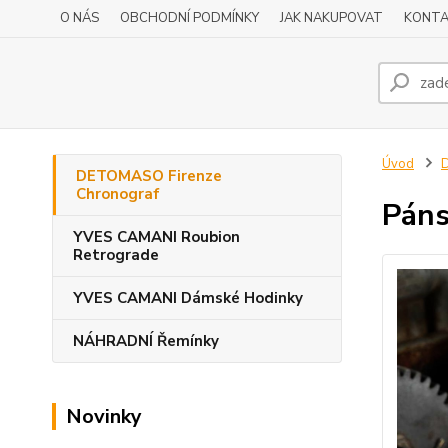
O NÁS
OBCHODNÍ PODMÍNKY
JAK NAKUPOVAT
KONTA
Úvod
DETOMASO Firenze
Chronograf
Páns
YVES CAMANI Roubion
Retrograde
YVES CAMANI Dámské Hodinky
NÁHRADNÍ Řemínky
Novinky