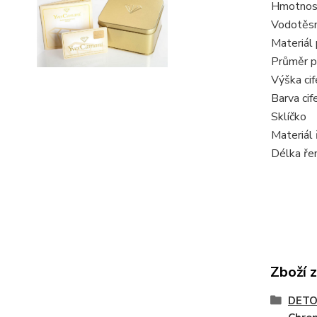
Hmotnos
Vodotěs
Materiál
Průměr p
Výška cif
Barva cif
Sklíčko
Materiál
Délka ře
Zboží 
DETO