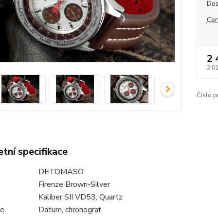
Dos
Cen
2 
2 0
Číslo p
tní specifikace
DETOMASO
Firenze Brown-Silver
Kaliber SII VD53, Quartz
le
Datum, chronograf