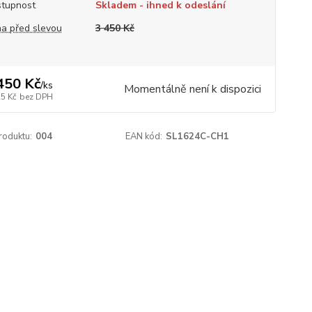
tupnost
Skladem - ihned k odeslání
a před slevou
3 450 Kč
450 Kč
/
ks
Momentálně není k dispozici
25 Kč
bez DPH
roduktu:
004
EAN kód:
SL1624C-CH1