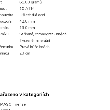
t
81.00 gramů
nost
10 ATM
 pouzdra
Ušlechtilá ocel
ouzdra
42.0 mm
erníku
13.0 mm
erníku
Stříbrná, chronograf - hnědá
Tvrzené minerální
 řemínku
Pravá kůže hnědá
mínku
23 cm
zařazeno v kategoriích
MASO Firenze