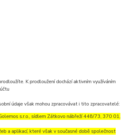
prodloužíte. K prodloužení dochází aktivním využíváním
 účtu
obní údaje však mohou zpracovávat i tito zpracovatelé:
olemos s.r.o., sídlem Zátkovo nábřeží 448/73, 370 01,
eb a aplikací, které však v současné době společnost