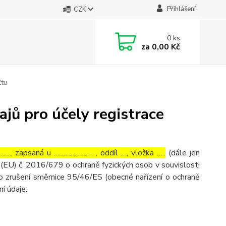
Přihlášení
CZK
0
ks
za
0,00 Kč
čtu
jů pro účely registrace
…., zapsaná u ………………… , oddíl …, vložka …..
(dále jen
(EU) č. 2016/679 o ochraně fyzických osob v souvislosti
o zrušení směrnice 95/46/ES (obecné nařízení o ochraně
ní údaje: