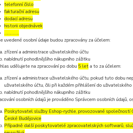
telefonní číslo
fakturační adresu
dodací adresu
historii objednávek
…………..
e uvedené osobní údaje budou zpracovány za účelem:
zřízení a administrace uživatelského účtu
nabídnutí pohodlnějšího nákupního zážitku
hlas udělujete na zpracování po dobu
5 let
a to za účelem:
zřízení a administrace uživatelského účtu, pokud tuto dobu ne
uživatelského účtu, čili při každém přihlášení do uživatelského
nabídnutí pohodlnějšího nákupního zážitku
acování osobních údajů je prováděno Správcem osobních údajů, os
Poskytovatel služby Eshop-rychle, provozované společností G
České Budějovice
Případně další poskytovatelé zpracovatelských softwarů, služ
nevyužívá.