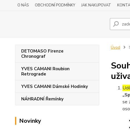
O NÁS
OBCHODNÍ PODMÍNKY
JAK NAKUPOVAT
KONTA
Úvod
S
DETOMASO Firenze
Chronograf
Souh
YVES CAMANI Roubion
uživ
Retrograde
YVES CAMANI Dámské Hodinky
Udě
„Sp
NÁHRADNÍ Řemínky
se 
oso
Novinky