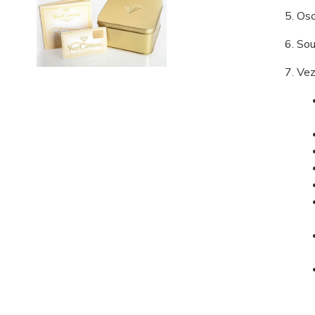
Oso
Sou
Vez