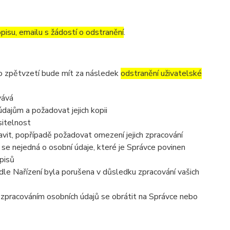
pisu, emailu s žádostí o odstranění
.
to zpětvzetí bude mít za následek
odstranění uživatelské
vává
dajům a požadovat jejich kopii
sitelnost
vit, popřípadě požadovat omezení jejich zpracování
se nejedná o osobní údaje, které je Správce povinen
pisů
dle Nařízení byla porušena v důsledku zpracování vašich
e zpracováním osobních údajů se obrátit na Správce nebo