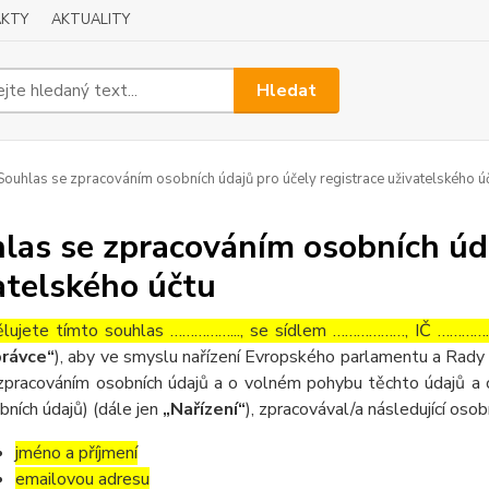
KTY
AKTUALITY
Hledat
ouhlas se zpracováním osobních údajů pro účely registrace uživatelského ú
las se zpracováním osobních úda
atelského účtu
lujete tímto souhlas ……………..., se sídlem ………………, IČ ……………
rávce“
), aby ve smyslu nařízení Evropského parlamentu a Rady 
zpracováním osobních údajů a o volném pohybu těchto údajů a 
bních údajů) (dále jen
„Nařízení“
), zpracovával/a následující osob
jméno a příjmení
emailovou adresu