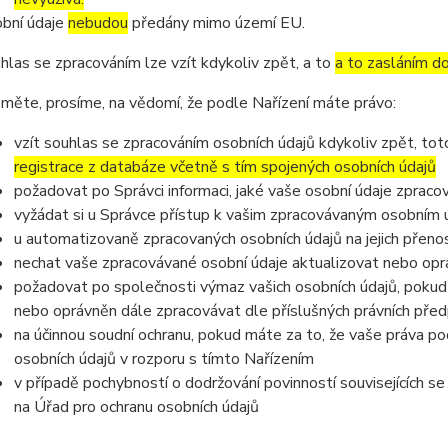
bní údaje
nebudou
předány mimo území EU.
hlas se zpracováním lze vzít kdykoliv zpět, a to
a to zasláním do
měte, prosíme, na vědomí, že podle Nařízení máte právo:
vzít souhlas se zpracováním osobních údajů kdykoliv zpět, to
registrace z databáze včetně s tím spojených osobních údajů
požadovat po Správci informaci, jaké vaše osobní údaje zpraco
vyžádat si u Správce přístup k vašim zpracovávaným osobním ú
u automatizovaně zpracovaných osobních údajů na jejich přeno
nechat vaše zpracovávané osobní údaje aktualizovat nebo opra
požadovat po společnosti výmaz vašich osobních údajů, pokud 
nebo oprávněn dále zpracovávat dle příslušných právních před
na účinnou soudní ochranu, pokud máte za to, že vaše práva po
osobních údajů v rozporu s tímto Nařízením
v případě pochybností o dodržování povinností souvisejících s
na Úřad pro ochranu osobních údajů